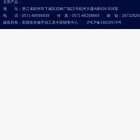
主营产品：
地 址：浙江省杭州市下城区武林广场21号杭州大厦A座916-918室
电 话：0571-88566939 传 真：0571-86208669 邮 箱：
28732820
版权所有：美国埃米顿手动工具中国销售中心 沪ICP备14015574号